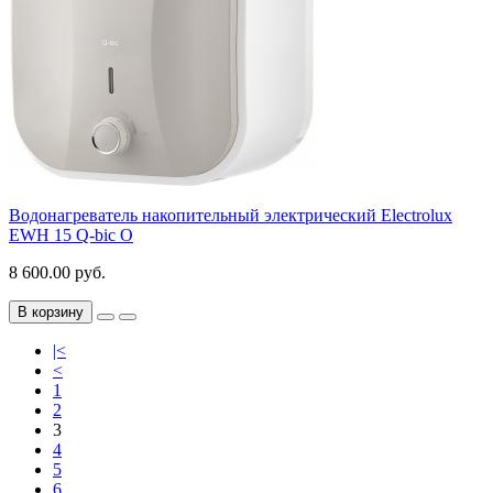
Водонагреватель накопительный электрический Electrolux
EWH 15 Q-bic O
8 600.00 руб.
В корзину
|<
<
1
2
3
4
5
6