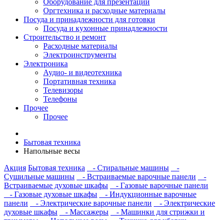
Оборудование для презентаций
Оргтехника и расходные материалы
Посуда и принадлежности для готовки
Посуда и кухонные принадлежности
Строительство и ремонт
Расходные материалы
Электроинструменты
Электроника
Аудио- и видеотехника
Портативная техника
Телевизоры
Телефоны
Прочее
Прочее
Бытовая техника
Напольные весы
Акция
Бытовая техника
- Стиральные машины
-
Сушильные машины
- Встраиваемые варочные панели
-
Встраиваемые духовые шкафы
- Газовые варочные панели
- Газовые духовые шкафы
- Индукционные варочные
панели
- Электрические варочные панели
- Электрические
духовые шкафы
- Массажеры
- Машинки для стрижки и