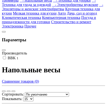
триммеры
- Напольные весы
- Техника для уборки
-
Техника для ухода за одеждой
- Электробритвы мужские
-
Эпиляторы и женские электробритвы
Крупная техника для
кухни
Мелкая техника для кухни
Авто
Дача, сад и огород
Климатическая техника
Компьютерная техника
Посуда и
принадлежности для готовки
Строительство и ремонт
Электроника
Прочее
Параметры
Производитель
BBK
1
Напольные весы
Сравнение товаров (0)
Сортировать:
Показывать: