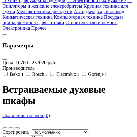
Техника для ухода за одеждой
- Электробритвы мужские
-
Эпиляторы и женские электробритвы
Крупная техника для
кухни
Мелкая техника для кухни
Авто
Дача, сад и огород
Климатическая техника
Компьютерная техника
Посуда и
принадлежности для готовки
Строительство и ремонт
Электроника
Прочее
Параметры
Цена
16760
-
237020
руб.
Производитель
Beko
Bosch
Electrolux
Gorenje
1
2
2
1
Встраиваемые духовые
шкафы
Сравнение товаров (0)
Сортировать: