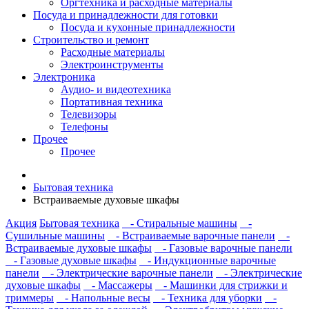
Оргтехника и расходные материалы
Посуда и принадлежности для готовки
Посуда и кухонные принадлежности
Строительство и ремонт
Расходные материалы
Электроинструменты
Электроника
Аудио- и видеотехника
Портативная техника
Телевизоры
Телефоны
Прочее
Прочее
Бытовая техника
Встраиваемые духовые шкафы
Акция
Бытовая техника
- Стиральные машины
-
Сушильные машины
- Встраиваемые варочные панели
-
Встраиваемые духовые шкафы
- Газовые варочные панели
- Газовые духовые шкафы
- Индукционные варочные
панели
- Электрические варочные панели
- Электрические
духовые шкафы
- Массажеры
- Машинки для стрижки и
триммеры
- Напольные весы
- Техника для уборки
-