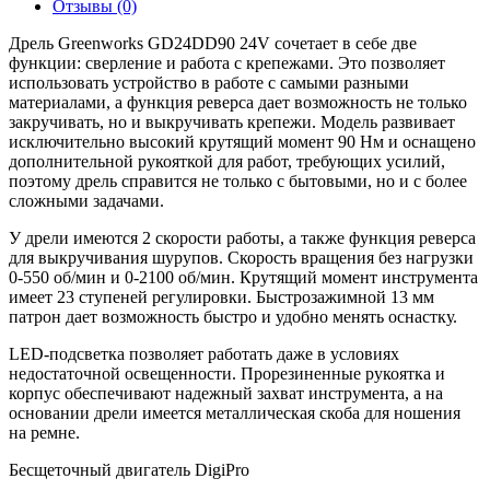
Отзывы (0)
Дрель Greenworks GD24DD90 24V сочетает в себе две
функции: сверление и работа с крепежами. Это позволяет
использовать устройство в работе с самыми разными
материалами, а функция реверса дает возможность не только
закручивать, но и выкручивать крепежи. Модель развивает
исключительно высокий крутящий момент 90 Нм и оснащено
дополнительной рукояткой для работ, требующих усилий,
поэтому дрель справится не только с бытовыми, но и с более
сложными задачами.
У дрели имеются 2 скорости работы, а также функция реверса
для выкручивания шурупов. Скорость вращения без нагрузки
0-550 об/мин и 0-2100 об/мин. Крутящий момент инструмента
имеет 23 ступеней регулировки. Быстрозажимной 13 мм
патрон дает возможность быстро и удобно менять оснастку.
LED-подсветка позволяет работать даже в условиях
недостаточной освещенности. Прорезиненные рукоятка и
корпус обеспечивают надежный захват инструмента, а на
основании дрели имеется металлическая скоба для ношения
на ремне.
Бесщеточный двигатель DigiPro