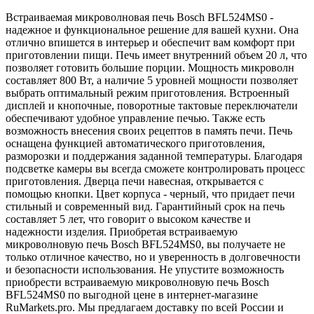
Встраиваемая микроволновая печь Bosch BFL524MS0 -
надежное и функциональное решение для вашей кухни. Она
отлично впишется в интерьер и обеспечит вам комфорт при
приготовлении пищи. Печь имеет внутренний объем 20 л, что
позволяет готовить большие порции. Мощность микроволн
составляет 800 Вт, а наличие 5 уровней мощности позволяет
выбрать оптимальный режим приготовления. Встроенный
дисплей и кнопочные, поворотные тактовые переключатели
обеспечивают удобное управление печью. Также есть
возможность внесения своих рецептов в память печи. Печь
оснащена функцией автоматического приготовления,
разморозки и поддержания заданной температуры. Благодаря
подсветке камеры вы всегда сможете контролировать процесс
приготовления. Дверца печи навесная, открывается с
помощью кнопки. Цвет корпуса - черный, что придает печи
стильный и современный вид. Гарантийный срок на печь
составляет 5 лет, что говорит о высоком качестве и
надежности изделия. Приобретая встраиваемую
микроволновую печь Bosch BFL524MS0, вы получаете не
только отличное качество, но и уверенность в долговечности
и безопасности использования. Не упустите возможность
приобрести встраиваемую микроволновую печь Bosch
BFL524MS0 по выгодной цене в интернет-магазине
RuMarkets.pro. Мы предлагаем доставку по всей России и