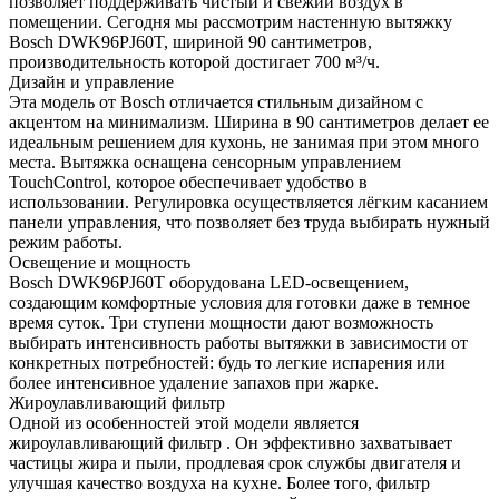
позволяет поддерживать чистый и свежий воздух в
помещении. Сегодня мы рассмотрим настенную вытяжку
Bosch DWK96PJ60T, шириной 90 сантиметров,
производительность которой достигает 700 м³/ч.
Дизайн и управление
Эта модель от Bosch отличается стильным дизайном с
акцентом на минимализм. Ширина в 90 сантиметров делает ее
идеальным решением для кухонь, не занимая при этом много
места. Вытяжка оснащена сенсорным управлением
TouchControl, которое обеспечивает удобство в
использовании. Регулировка осуществляется лёгким касанием
панели управления, что позволяет без труда выбирать нужный
режим работы.
Освещение и мощность
Bosch DWK96PJ60T оборудована LED-освещением,
создающим комфортные условия для готовки даже в темное
время суток. Три ступени мощности дают возможность
выбирать интенсивность работы вытяжки в зависимости от
конкретных потребностей: будь то легкие испарения или
более интенсивное удаление запахов при жарке.
Жироулавливающий фильтр
Одной из особенностей этой модели является
жироулавливающий фильтр . Он эффективно захватывает
частицы жира и пыли, продлевая срок службы двигателя и
улучшая качество воздуха на кухне. Более того, фильтр