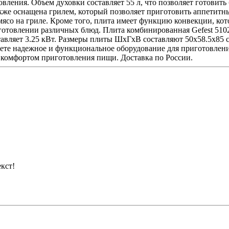
овления. Объем духовки составляет 55 л, что позволяет готовит
акже оснащена грилем, который позволяет приготовить аппетитны
мясо на гриле. Кроме того, плита имеет функцию конвекции, ко
иготовлении различных блюд. Плита комбинированная Gefest 5102-
вляет 3.25 кВт. Размеры плиты ШхГхВ составляют 50x58.5x85 см
аете надежное и функциональное оборудование для приготовле
ь комфортом приготовления пищи. Доставка по России.
кст!