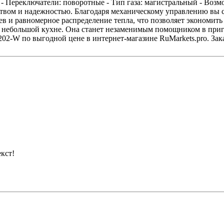
- Переключатели: поворотные - Тип газа: магистральный - Возмо
твом и надежностью. Благодаря механическому управлению вы с
рев и равномерное распределение тепла, что позволяет экономи
 в небольшой кухне. Она станет незаменимым помощником в приг
02-W по выгодной цене в интернет-магазине RuMarkets.pro. Зак
кст!