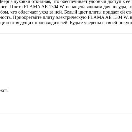
Дверца духовки откидная, что обеспечивает удобный доступ к е
жоги. Плита FLAMA AE 1304 W. оснащена ящиком для посуды, чт
ом, что облегчает уход за ней. Белый цвет плиты придает ей с
вечность. Приобретайте плиту электрическую FLAMA AE 1304 W. 
цию от ведущих производителей. Будьте уверены в своей покуп
кст!