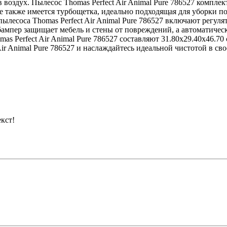
воздух. Пылесос Thomas Perfect Air Animal Pure 786527 комплек
е также имеется турбощетка, идеально подходящая для уборки по
лесоса Thomas Perfect Air Animal Pure 786527 включают регуля
 бампер защищает мебель и стены от повреждений, а автоматиче
 Perfect Air Animal Pure 786527 составляют 31.80x29.40x46.70 см
Air Animal Pure 786527 и наслаждайтесь идеальной чистотой в с
кст!