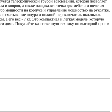
туется телескопической трубой всасывания, которая позволяет
ла и ковров, а также насадка-кисточка для мебели и щелевая
тор мощности на корпусе и управление мощностью на рукоятке,
ское сматывание шнура и ножной переключатель вкл./выкл.
, а его вес - 7 кг. Это компактная и легкая модель, которую
воем доме. Покупайте качественную технику по выгодной цене в