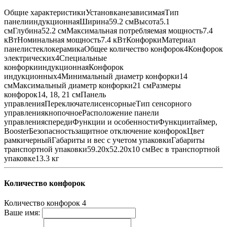
Общие характеристикиУстановканезависимаяТип
панелииндукционнаяШирина59.2 смВысота5.1
смГлубина52.2 смМаксимальная потребляемая мощность7.4
кВтНоминальная мощность7.4 кВтКонфоркиМатериал
панелистеклокерамикаОбщее количество конфорок4Конфорок
электрических4Специальные
конфоркииндукционнаяКонфорок
индукционных4Минимальный диаметр конфорки14
смМаксимальный диаметр конфорки21 смРазмеры
конфорок14, 18, 21 смПанель
управленияПереключателисенсорныеТип сенсорного
управлениякнопочноеРасположение панели
управленияспередиФункции и особенностиФункциитаймер,
BoosterБезопасностьзащитное отключение конфорокЦвет
рамкичерныйГабариты и вес с учетом упаковкиГабариты
транспортной упаковки59.20х52.20х10 смВес в транспортной
упаковке13.3 кг
Количество конфорок
Количество конфорок
4
Ваше имя: