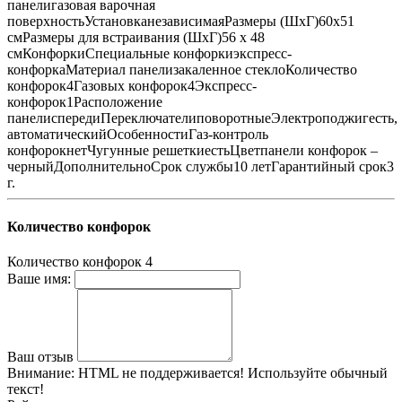
панелигазовая варочная
поверхностьУстановканезависимаяРазмеры (ШхГ)60х51
смРазмеры для встраивания (ШхГ)56 x 48
смКонфоркиСпециальные конфоркиэкспресс-
конфоркаМатериал панелизакаленное стеклоКоличество
конфорок4Газовых конфорок4Экспресс-
конфорок1Расположение
панелиспередиПереключателиповоротныеЭлектроподжигесть,
автоматическийОсобенностиГаз-контроль
конфорокнетЧугунные решеткиестьЦветпанели конфорок –
черныйДополнительноСрок службы10 летГарантийный срок3
г.
Количество конфорок
Количество конфорок
4
Ваше имя:
Ваш отзыв
Внимание:
HTML не поддерживается! Используйте обычный
текст!