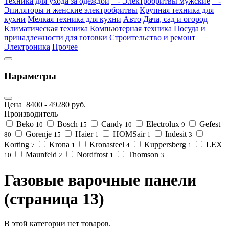
Техника для ухода за одеждой
- Электробритвы мужские
-
Эпиляторы и женские электробритвы
Крупная техника для
кухни
Мелкая техника для кухни
Авто
Дача, сад и огород
Климатическая техника
Компьютерная техника
Посуда и
принадлежности для готовки
Строительство и ремонт
Электроника
Прочее
Параметры
Цена
8400
-
49280
руб.
Производитель
Beko
Bosch
Candy
Electrolux
Gefest
10
15
10
9
Gorenje
Haier
HOMSair
Indesit
80
15
1
1
3
Korting
Krona
Kronasteel
Kuppersberg
LEX
7
1
4
1
Maunfeld
Nordfrost
Thomson
10
2
1
3
Газовые варочные панели
(страница 13)
В этой категории нет товаров.