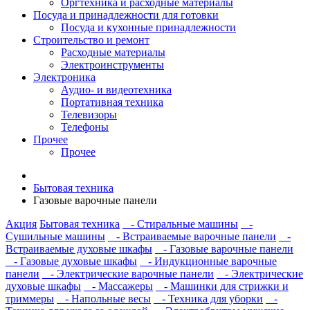
Оргтехника и расходные материалы
Посуда и принадлежности для готовки
Посуда и кухонные принадлежности
Строительство и ремонт
Расходные материалы
Электроинструменты
Электроника
Аудио- и видеотехника
Портативная техника
Телевизоры
Телефоны
Прочее
Прочее
Бытовая техника
Газовые варочные панели
Акция
Бытовая техника
- Стиральные машины
-
Сушильные машины
- Встраиваемые варочные панели
-
Встраиваемые духовые шкафы
- Газовые варочные панели
- Газовые духовые шкафы
- Индукционные варочные
панели
- Электрические варочные панели
- Электрические
духовые шкафы
- Массажеры
- Машинки для стрижки и
триммеры
- Напольные весы
- Техника для уборки
-