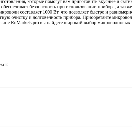
риготовления, которые помогут вам приготовить вкусные и сыт
обеспечивает безопасность при использовании прибора, а такж
роволн составляет 1000 Вт, что позволяет быстро и равномерн
егкую очистку и долговечность прибора. Приобретайте микров
зине RuMarkets.pro вы найдете широкий выбор микроволновых п
кст!