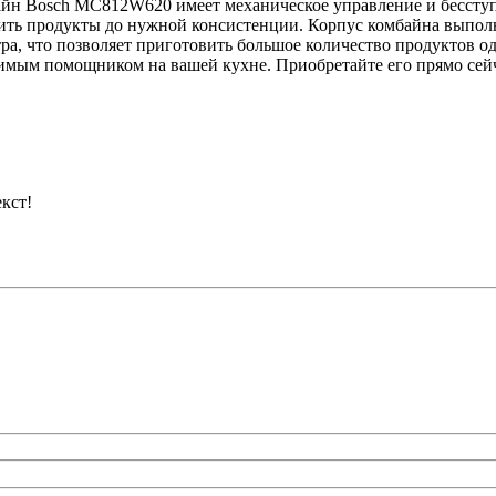
йн Bosch MC812W620 имеет механическое управление и бесступ
ть продукты до нужной консистенции. Корпус комбайна выполне
литра, что позволяет приготовить большое количество продукто
мым помощником на вашей кухне. Приобретайте его прямо сейч
кст!