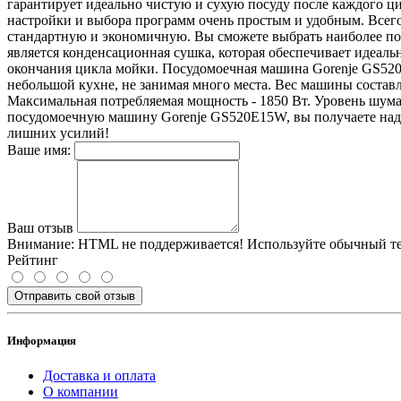
гарантирует идеально чистую и сухую посуду после каждого ц
настройки и выбора программ очень простым и удобным. Всег
стандартную и экономичную. Вы сможете выбрать наиболее по
является конденсационная сушка, которая обеспечивает идеальн
окончания цикла мойки. Посудомоечная машина Gorenje GS520E1
небольшой кухне, не занимая много места. Вес машины составля
Максимальная потребляемая мощность - 1850 Вт. Уровень шума 
посудомоечную машину Gorenje GS520E15W, вы получаете надеж
лишних усилий!
Ваше имя:
Ваш отзыв
Внимание:
HTML не поддерживается! Используйте обычный те
Рейтинг
Отправить свой отзыв
Информация
Доставка и оплата
О компании