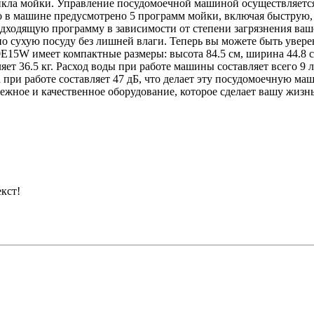
икла мойки. Управление посудомоечной машиной осуществляется
о в машине предусмотрено 5 программ мойки, включая быструю,
дходящую программу в зависимости от степени загрязнения ва
о сухую посуду без лишней влаги. Теперь вы можете быть уверен
5W имеет компактные размеры: высота 84.5 см, ширина 44.8 см,
ет 36.5 кг. Расход воды при работе машины составляет всего 9 л
при работе составляет 47 дБ, что делает эту посудомоечную ма
ное и качественное оборудование, которое сделает вашу жизнь 
кст!