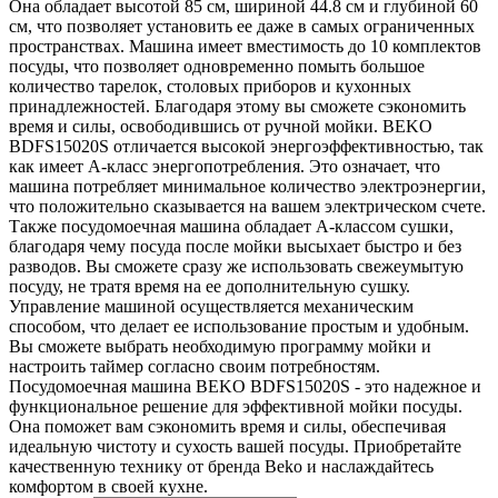
Она обладает высотой 85 см, шириной 44.8 см и глубиной 60
см, что позволяет установить ее даже в самых ограниченных
пространствах. Машина имеет вместимость до 10 комплектов
посуды, что позволяет одновременно помыть большое
количество тарелок, столовых приборов и кухонных
принадлежностей. Благодаря этому вы сможете сэкономить
время и силы, освободившись от ручной мойки. BEKO
BDFS15020S отличается высокой энергоэффективностью, так
как имеет A-класс энергопотребления. Это означает, что
машина потребляет минимальное количество электроэнергии,
что положительно сказывается на вашем электрическом счете.
Также посудомоечная машина обладает A-классом сушки,
благодаря чему посуда после мойки высыхает быстро и без
разводов. Вы сможете сразу же использовать свежеумытую
посуду, не тратя время на ее дополнительную сушку.
Управление машиной осуществляется механическим
способом, что делает ее использование простым и удобным.
Вы сможете выбрать необходимую программу мойки и
настроить таймер согласно своим потребностям.
Посудомоечная машина BEKO BDFS15020S - это надежное и
функциональное решение для эффективной мойки посуды.
Она поможет вам сэкономить время и силы, обеспечивая
идеальную чистоту и сухость вашей посуды. Приобретайте
качественную технику от бренда Beko и наслаждайтесь
комфортом в своей кухне.