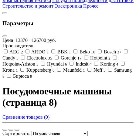
Компьютерная техника
Посуда и принадлежности для готовки
Строительство и ремонт
Электроника
Прочее
Параметры
Цена
13370
-
126700
руб.
Производитель
AEG
ARDO
BBK
Beko
Bosch
2
1
1
16
37
Candy
Electrolux
Gorenje
Hotpoint
5
35
17
2
Hotpoint-Ariston
Hyundai
Indesit
Korting
3
6
4
4
Krona
Kuppersberg
Maunfeld
Neff
Samsung
1
6
1
5
Бирюса
8
9
Посудомоечные машины
(страница 8)
Сравнение товаров (0)
Сортировать: