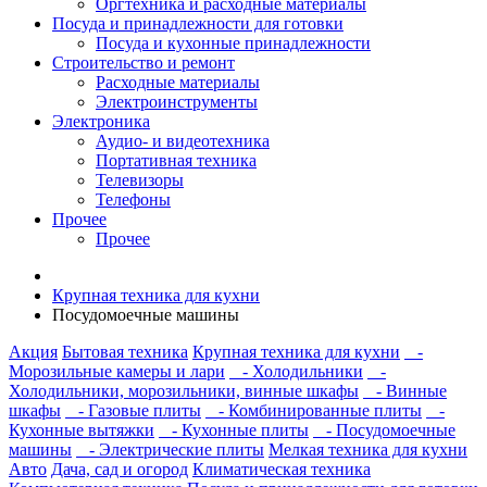
Оргтехника и расходные материалы
Посуда и принадлежности для готовки
Посуда и кухонные принадлежности
Строительство и ремонт
Расходные материалы
Электроинструменты
Электроника
Аудио- и видеотехника
Портативная техника
Телевизоры
Телефоны
Прочее
Прочее
Крупная техника для кухни
Посудомоечные машины
Акция
Бытовая техника
Крупная техника для кухни
-
Морозильные камеры и лари
- Холодильники
-
Холодильники, морозильники, винные шкафы
- Винные
шкафы
- Газовые плиты
- Комбинированные плиты
-
Кухонные вытяжки
- Кухонные плиты
- Посудомоечные
машины
- Электрические плиты
Мелкая техника для кухни
Авто
Дача, сад и огород
Климатическая техника