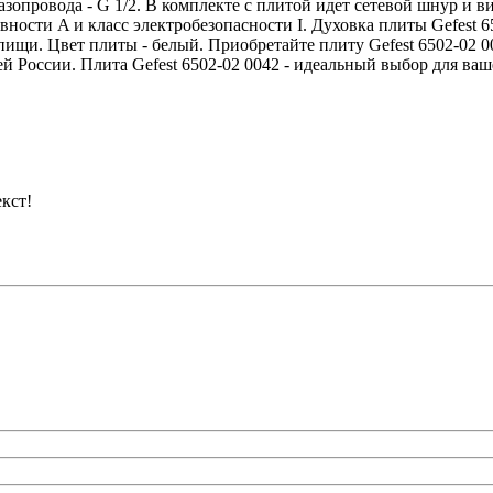
зопровода - G 1/2. В комплекте с плитой идет сетевой шнур и в
ивности A и класс электробезопасности I. Духовка плиты Gefest 
 пищи. Цвет плиты - белый. Приобретайте плиту Gefest 6502-02 
й России. Плита Gefest 6502-02 0042 - идеальный выбор для ваш
кст!