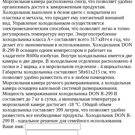
Морозильная камера расположена снизу, что позволяет удобно
организовать доступ к замороженным продуктам.
Холодильник выполнен в белом цвете с покрытием из
пластика и металла, что придает ему элегантный внешний
вид. Управление холодильником осуществляется
электромеханическим способом, что позволяет легко и точно
регулировать температуру внутри. Энергопотребление
холодильника класса A+ составляет всего 317 кВтч в год, что
делает его экономичным в использовании. Холодильник DON
R-299 B оснащен одним компрессором и работает на
хладагенте R600a изобутан. Внутри холодильника имеется две
камеры и две двери. В холодильном отделении расположено 4
полки и 2 ящика, а в морозильном отделении - 4 ящика/полки.
Габариты холодильника составляют 58x61x215 см, что
позволяет удобно разместить его в любом помещении.
Морозильная камера ручного размораживания, а холодильная
камера оснащена капельной системой размораживания.
Мощность замораживания холодильника DON R-299 B
составляет до 7 кг в сутки, а минимальная температура в
морозильной камере достигает -18 °C. Общий объем
холодильника составляет 399 литров, что позволяет удобно
разместить все необходимые продукты. Холодильник DON R-
299 B - идеальное решение для семейного использования.
Ваше имя: