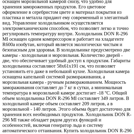
оснащен морозильной камерой снизу, что удобно для
хранения замороженных продуктов. Его цветовое
оформление в серебристом цвете и материал покрытия из
пластика и металла придают ему современный и элегантный
вид. Управление холодильником осуществляется
электромеханическим способом, что позволяет легко и точно
регулировать температуру внутри. Холодильник DON R-296
MI оснащен одним компрессором и работает на хладагенте
R600a изобутан, который является экологически чистым и
безопасным для здоровья. В холодильнике предусмотрено две
камеры - холодильная и морозильная. Количество дверей -
две, что обеспечивает удобный доступ к продуктам. Габариты
холодильника составляют 58x61x191 см, что позволяет
установить его даже в небольшой кухне. Холодильная камера
оснащена капельной системой размораживания, а
морозильная камера - ручным размораживанием. Мощность
замораживания составляет до 7 кг в сутки, а минимальная
температура в морозильной камере достигает -18 °C. Общий
объем холодильника DON R-296 MI составляет 349 литров. В
холодильной камере объем составляет 209 литров, а в
морозильной - 140 литров. Этого объема будет достаточно для
хранения всех необходимых продуктов. Холодильник DON R-
296 MI также обладает рядом других функций и
особенностей, включая генератор льда и систему
автоматического оттаивания. Купить холодильник DON R-296