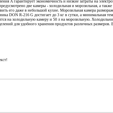
бления A гарантирует экономичность и низкие затраты на элек
предусмотрено две камеры - холодильная и морозильная, а также
овить его даже в небольшой кухне. Морозильная камера размора
ка DON R-216 G достигает до 3 кг в сутки, а минимальная тем
одится на холодильную камеру и 50 л на морозильную. Холодиль
тделений для удобного хранения продуктов различных размеров
кст!