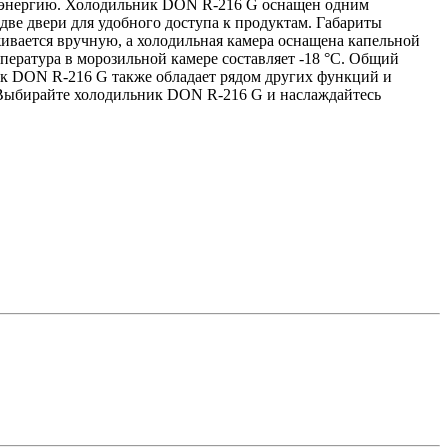
троэнергию. Холодильник DON R-216 G оснащен одним
 две двери для удобного доступа к продуктам. Габариты
живается вручную, а холодильная камера оснащена капельной
пература в морозильной камере составляет -18 °C. Общий
ник DON R-216 G также обладает рядом других функций и
. Выбирайте холодильник DON R-216 G и наслаждайтесь