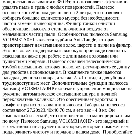
мощностью всасывания в 380 Вт, что позволяет эффективно
удалять пыль и грязь с любых поверхностей. Пылесос
оснащен контейнером для пыли на 2 литра, что позволяет
собирать большое количество мусора без необходимости
частой замены пылесборника. Фильтр тонкой очистки
обеспечивает высокую степень очистки воздуха от
мельчайших частиц пыли. Особенностью пылесоса Samsung
VC18M31A0HP является турбина Anti-Tangle, которая
предотвращает наматывание волос, шерсти и пыли на фильтр.
Это позволяет поддерживать высокую производительность
всасывания даже при работе с длинными волосами или
пушистыми коврами. Пылесос оснащен телескопической
трубой всасывания, которая позволяет регулировать ее длину
для удобства использования. В комплекте также имеются
насадки для пола и ковра, а также 2-в-1 насадка для уборки
труднодоступных мест. Дополнительные функции пылесоса
Samsung VC18M31A0HP включают управление мощностью на
рукоятке, автоматическое сматывание шнура и ножной
переключатель вкл./выкл. Это обеспечивает удобство и
комфорт при использовании пылесоса. Габариты пылесоса
составляют 27.20x23.40x40.70 см, а его вес - 4.8 кг. Он
компактный и легкий, что позволяет легко маневрировать им
по дому. Пылесос Samsung VC18M31A0HP - это надежный и
эффективный инструмент для уборки, который поможет вам
поддерживать чистоту и порядок в вашем доме. Приобретайте