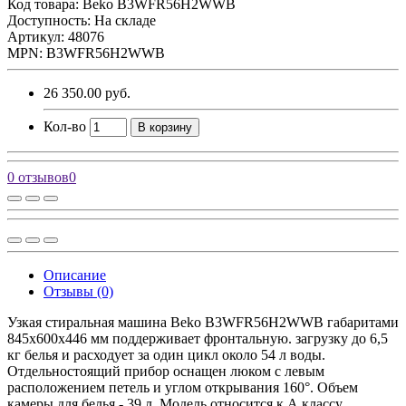
Код товара:
Beko B3WFR56H2WWB
Доступность: На складе
Артикул: 48076
MPN: B3WFR56H2WWB
26 350.00 руб.
Кол-во
В корзину
0 отзывов
0
Описание
Отзывы (0)
Узкая стиральная машина Beko B3WFR56H2WWB габаритами
845х600х446 мм поддерживает фронтальную. загрузку до 6,5
кг белья и расходует за один цикл около 54 л воды.
Отдельностоящий прибор оснащен люком с левым
расположением петель и углом открывания 160°. Объем
камеры для белья - 39 л. Модель относится к А классу