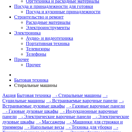
Оргтехника и расходные материалы
Посуда и принадлежности для готовки
Посуда и кухонные принадлежности
Строительство и ремонт
Расходные материалы
Электроинструменты
Электроника
Аудио- и видеотехника
Портативная техника
Телевизоры
Телефоны
Прочее
Прочее
Бытовая техника
Стиральные машины
Акция
Бытовая техника
- Стиральные машины
-
Сушильные машины
- Встраиваемые варочные панели
-
Встраиваемые духовые шкафы
- Газовые варочные панели
- Газовые духовые шкафы
- Индукционные варочные
панели
- Электрические варочные панели
- Электрические
духовые шкафы
- Массажеры
- Машинки для стрижки и
триммеры
- Напольные весы
- Техника для уборки
-