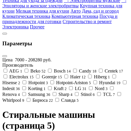
Техника для ухода за одеждой
- Электробритвы мужские
-
Эпиляторы и женские электробритвы
Крупная техника для
кухни
Мелкая техника для кухни
Авто
Дача, сад и огород
Климатическая техника
Компьютерная техника
Посуда и
принадлежности для готовки
Строительство и ремонт
Электроника
Прочее
Параметры
Цена
7000
-
208280
руб.
Производитель
AEG
Beko
Bosch
Candy
Centek
1
52
14
18
17
Electrolux
Gorenje
Haier
Hiberg
15
15
12
1
Hisense
Hotpoint
Hotpoint-Ariston
Hyundai
2
3
5
19
Indesit
Korting
Kraft
LG
Nord
36
1
2
31
3
Renova
Samsung
Sharp
Stinol
TCL
4
36
4
6
7
Whirlpool
Бирюса
Славда
9
22
5
Стиральные машины
(страница 5)