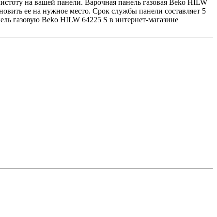
 чистоту на вашей панели. Варочная панель газовая Beko HILW
ановить ее на нужное место. Срок службы панели составляет 5
нель газовую Beko HILW 64225 S в интернет-магазине