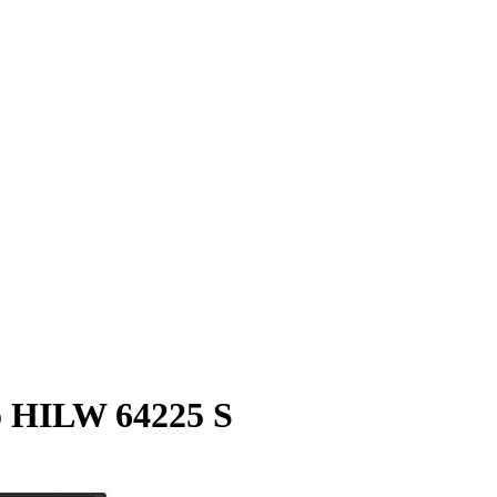
o HILW 64225 S