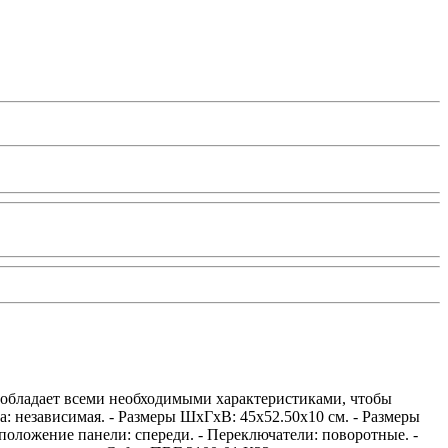
ь обладает всеми необходимыми характеристиками, чтобы
а: независимая. - Размеры ШхГхВ: 45х52.50х10 см. - Размеры
сположение панели: спереди. - Переключатели: поворотные. -