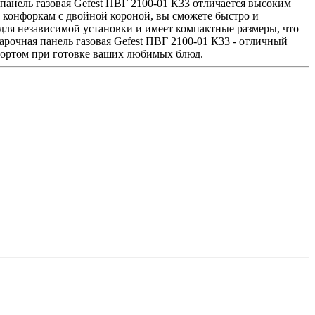
я панель газовая Gefest ПВГ 2100-01 К33 отличается высоким
м конфоркам с двойной короной, вы сможете быстро и
для независимой установки и имеет компактные размеры, что
рочная панель газовая Gefest ПВГ 2100-01 К33 - отличный
мфортом при готовке ваших любимых блюд.